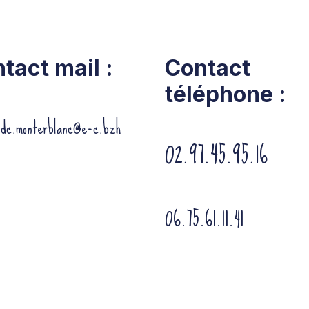
tact mail :
Contact
téléphone :
ndc.monterblanc@e-c.bzh
02.97.45.95.16
06.75.61.11.41