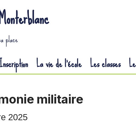
Monterblanc
sa place
Inscription
La vie de l’école
Les classes
Le
onie militaire
re 2025