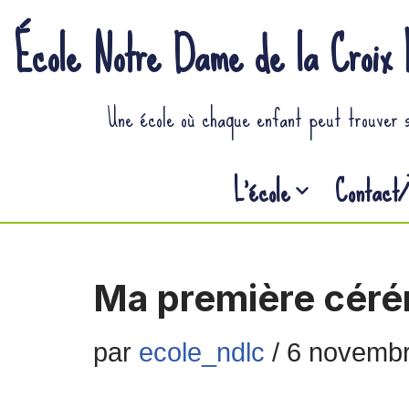
École Notre Dame de la Croix 
Aller
Une école où chaque enfant peut trouver 
au
contenu
L’école
Contact/
Ma première cérém
par
ecole_ndlc
6 novemb