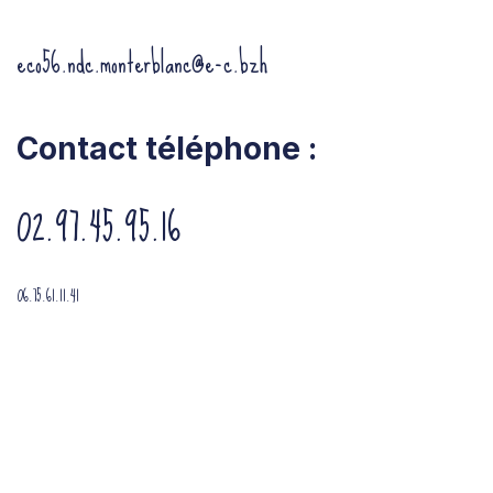
eco56.ndc.monterblanc@e-c.bzh
Contact téléphone :
02.97.45.95.16
06.75.61.11.41