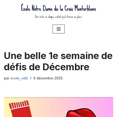
École Notre Dame de la Croix Monterblanc
Aller
Une école où chaque enfant peut trouver sa place
au
contenu
Une belle 1e semaine de
défis de Décembre
par
ecole_ndlc
6 décembre 2025