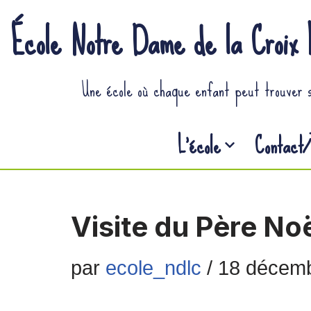
École Notre Dame de la Croix 
Aller
Une école où chaque enfant peut trouver 
au
contenu
L’école
Contact/
Visite du Père No
par
ecole_ndlc
18 décem