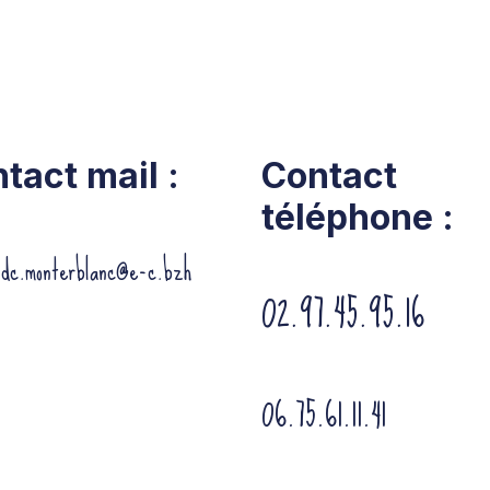
tact mail :
Contact
téléphone :
ndc.monterblanc@e-c.bzh
02.97.45.95.16
06.75.61.11.41