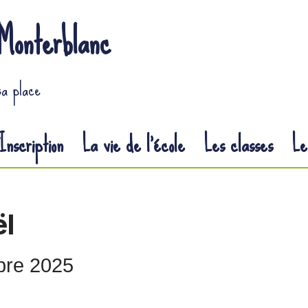
Monterblanc
sa place
Inscription
La vie de l’école
Les classes
Le
ël
bre 2025