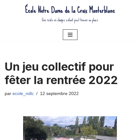
École Notre Dame de la Croix Monterblanc
Aller
Une école où chaque enfant peut trouver sa place
au
contenu
Un jeu collectif pour
fêter la rentrée 2022
par
ecole_ndlc
12 septembre 2022